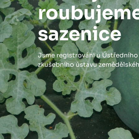
roubujem
sazenice
Jsme registrováni u Ústředního
zkušebního ústavu zemědělské