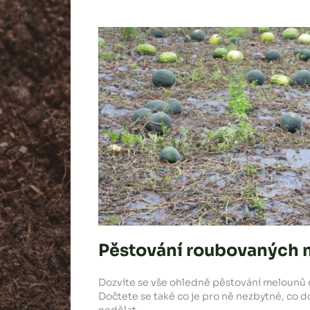
Pěstování roubovaných
Dozvíte se vše ohledně pěstování melounů o
Dočtete se také co je pro ně nezbytné, co do