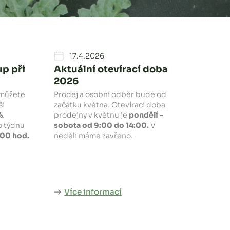
17.4.2026
p při
Aktuální otevírací doba
2026
můžete
Prodej a osobní odběr bude od
ší
začátku května. Otevírací doba
%
.
prodejny v květnu je
pondělí -
o týdnu
sobota od 9:00 do 14:00.
V
.00 hod.
neděli máme zavřeno.
Více informací