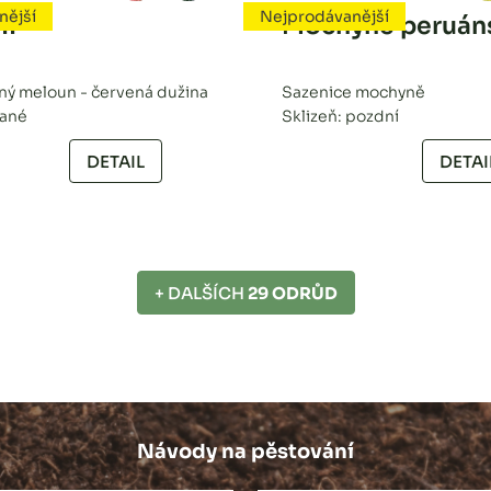
nější
Nejprodávanější
II
Mochyně peruán
ý meloun - červená dužina
Sazenice mochyně
rané
Sklizeň: pozdní
DETAIL
DETAI
+ DALŠÍCH
29 ODRŮD
Návody na pěstování