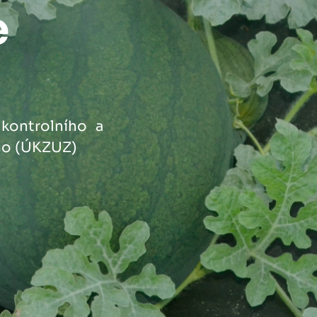
e
 kontrolního a
ho (ÚKZUZ)