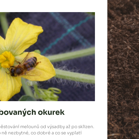
ubovaných okurek
pěstování melounů od výsadby až po sklizen.
o ně nezbytné, co dobré a co se vyplatí