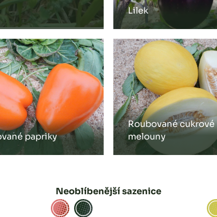
Lilek
Roubované cukrové
vané papriky
melouny
Neoblíbenější sazenice