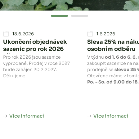
18.6.2026
1.6.2026
Ukončení objednávek
Sleva 25%
na náku
sazenic pro rok 2026
osobním odběru
přes eshop
Pro rok 2026 jsou sazenice
V týdnu
od 1. 6 do 6. 6.
vyprodané. Prodej v roce 2027
zakoupit sazenice na na
bude zahájen 20.2.2027.
prodejně se
slevou 25 
Děkujeme.
Otevřeno máme v tomt
Po. - So. od 9.00 do 18
Více informací
Více informací