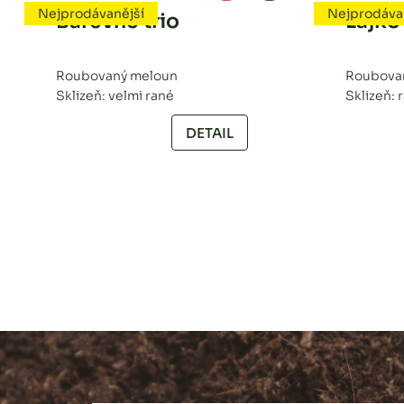
Nejprodávanější
Nejprodáva
Barevné trio
Lajko 
Roubovaný meloun
Roubovan
Sklizeň: velmi rané
Sklizeň: 
DETAIL