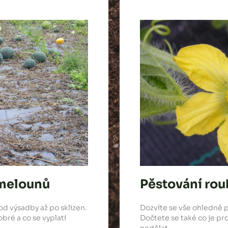
 melounů
Pěstování ro
d výsadby až po sklizen.
Dozvíte se vše ohledně 
bré a co se vyplatí
Dočtete se také co je pr