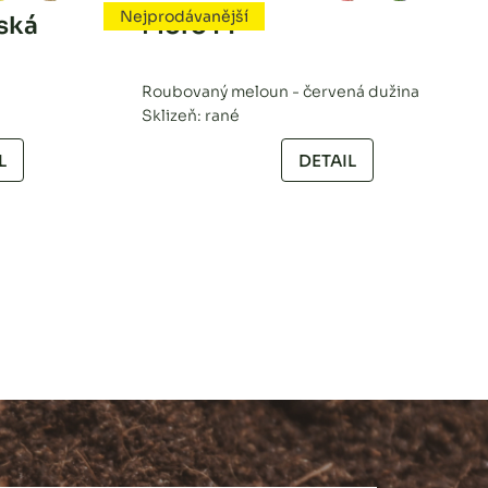
Nejprodávanější
ská
Moro F1
Roubovaný meloun - červená dužina
Sklizeň: rané
L
DETAIL