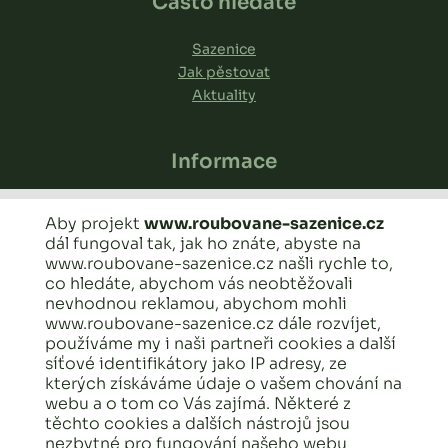
Často hledáte
Sazenice
Jak pěstovat
Aktuality
Informace
Reklamační formulář
Aby projekt
www.roubovane-sazenice.cz
Rostlinolékařský pas
dál fungoval tak, jak ho znáte, abyste na
Obchodní podmínky
www.roubovane-sazenice.cz našli rychle to,
Časté dotazy
co hledáte, abychom vás neobtěžovali
nevhodnou reklamou, abychom mohli
www.roubovane-sazenice.cz dále rozvíjet,
Ing. Václav Kozák a Bc. Eliška Kozáková
používáme my i naši partneři cookies a další
síťové identifikátory jako IP adresy, ze
kterých získáváme údaje o vašem chování na
Chvojenec 75
webu a o tom co Vás zajímá. Některé z
534 01 Holice
těchto cookies a dalších nástrojů jsou
nezbytné pro fungování našeho webu