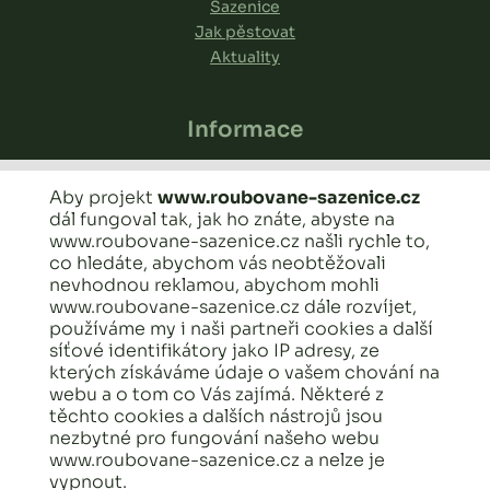
Sazenice
Jak pěstovat
Aktuality
Informace
Reklamační formulář
Aby projekt
www.roubovane-sazenice.cz
Rostlinolékařský pas
dál fungoval tak, jak ho znáte, abyste na
Obchodní podmínky
www.roubovane-sazenice.cz našli rychle to,
Časté dotazy
co hledáte, abychom vás neobtěžovali
nevhodnou reklamou, abychom mohli
www.roubovane-sazenice.cz dále rozvíjet,
Ing. Václav Kozák a Bc. Eliška Kozáková
používáme my i naši partneři cookies a další
síťové identifikátory jako IP adresy, ze
kterých získáváme údaje o vašem chování na
Chvojenec 75
webu a o tom co Vás zajímá. Některé z
534 01 Holice
těchto cookies a dalších nástrojů jsou
nezbytné pro fungování našeho webu
info@roubovane-sazenice.cz
www.roubovane-sazenice.cz a nelze je
vypnout.