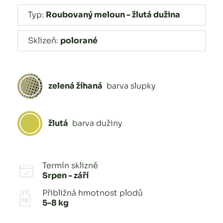
Typ:
Roubovaný meloun - žlutá dužina
Sklizeň:
polorané
zelená žíhaná
barva slupky
žlutá
barva dužiny
Termín sklizně
Srpen - září
Přibližná hmotnost plodů
5-8 kg